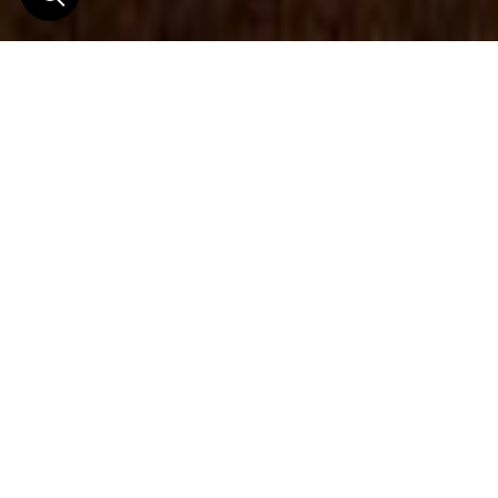
Que faisons-nous avec
vos données ?
L’adresse de notre site Web est :
https://horizonsnouveaux.swiss.
1. Collecte d’informations via notre site internet
Nous ne recueillons des informations que lorsque
vous vous inscrivez sur notre site internet afin de
recevoir nos newsletters. Les informations recueillies
peuvent inclure votre adresse e-mail et votre nom et
prénom