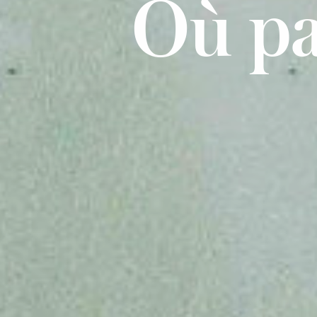
Où pa