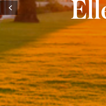
El
Prev