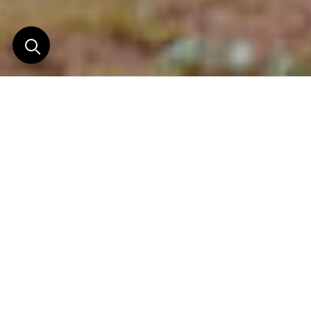
Le lodge des Gorilles !
Surplombant la forêt vierge Impénétrable de
Bwindi et offrant une vue imprenable sur la
canopée au-delà d’un paisible ruisseau, Bwindi
Lodge est l’un des hébergements les plus uniques
d’Afrique.