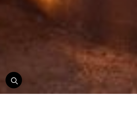
Le premier camp de
tentes intime et reculé
signé Robin Pope Safaris