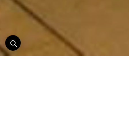
Pierre, métal & verre
Inspiré des plus grands trésors de la Colombie : l’or
et les émeraudes.