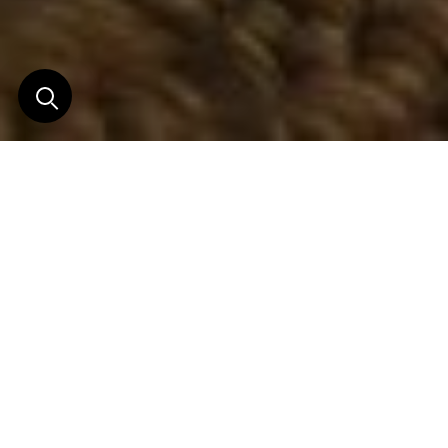
Subtile mélange
d'architecture coloniale
et de design
contemporain
Une minutieuse restauration a permis de préserver
la structure originale de cette ancienne demeure,