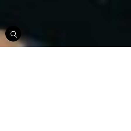
Un refuge parfait à
Arequipa
Fondé en 1540, année de construction d’Arequipa,
les derniers grands changements constructifs de
cet édifice datent de 1883. Sa longue histoire,
combinée aux nuances contemporaines actuelles,