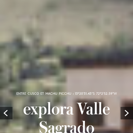
ENTRE CUSCO ET MACHU PICCHU : 13º20’31.43”S 72º2’52.59”W
explora Valle
Prev
Sagrado