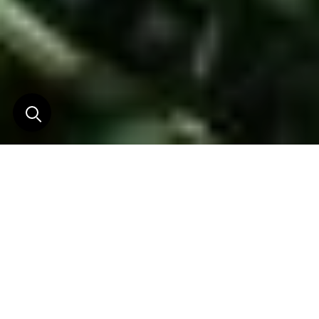
Le Pays des Dragons du
nord au sud
Horizons Nouveaux vous propose de découvrir
cette perle asiatique du nord au sud, vous
permettant ainsi sur deux semaines de vous rendre