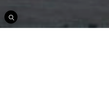
Lodge d'exception et
splendeur du désert
Situé au cœur de l’ancien Désert du Namib, le
lodge est une oasis sereine et isolée qui domine des
dunes à coupe le souffle et des affleurements
rocheux.