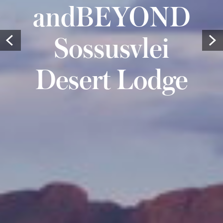
andBEYOND
Sossusvlei
Prev
Desert Lodge