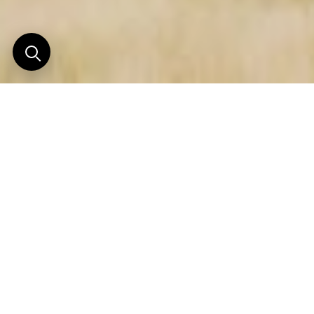
Camp de charme niché
dans un paysage poli par
l'érosion millénaire
Installé sur un affleurement rocheux, parfaitement
intégré dans les paysages environnants, Camp
Kipwe, «
béni
» en swahili, est difficile à repérer
au premier coup d’œil.