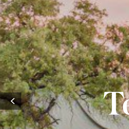
T
Prev