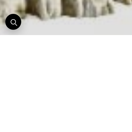
Fregate Island
Ici, pas de clé, évidemment, mais une voiturette
électrique à la porte de votre villa, histoire de
visiter l’île, de se rendre dans l’un des trois
restaurants, au splendide spa, ou sur les plages,
dont certaines que vous pourrez privatiser, et vous
y faire servir votre déjeuner.