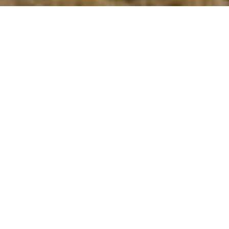
Traversez l’Altiplano depuis le Lac Titicaca, au
Pérou, jusqu’à San Pedro de Atacama au Chili,
voilà ce que nous vous proposons dans ce splendide
itinéraire
Découvrez les hauts plateaux de l’Altiplano en
passant par Sajama, le plus haut sommet de Bolivie,
avec ses 6’542 mètres et ses glaces éternelles, par le
Salar de Uyuni, le plus vaste désert de sel au monde à
plus de 3000 mètres d’altitude, et dont l’épaisseur de
sel peut mesurer, à certains endroits, 120 mètres de