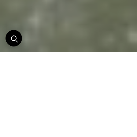
Le Costa Rica loin des
foules
Découvrez Pacuare Lodge et Lapa Rios Lodge –
deux lodges primés – tout en découvrant certaines
des destinations les plus spectaculaires et les plus
vierges du Costa Rica au cours de cette aventure