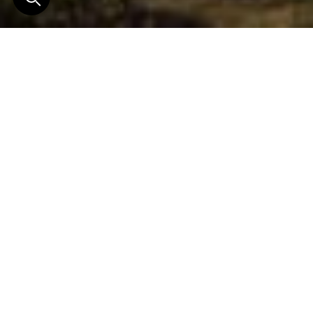
Une fois installés chez eux, vous aurez du mal à
quitter l’endroit.
Sur les rives du lac Gokul, qui abrite déjà la maison
familiale des princes de Deogarh depuis des
générations, Shatrunjai, l’un des deux fils de
Deogarh, et son épouse Bhavna viennent de réaliser
leur rêve, en construisant leur petit palais de toute
pièce.