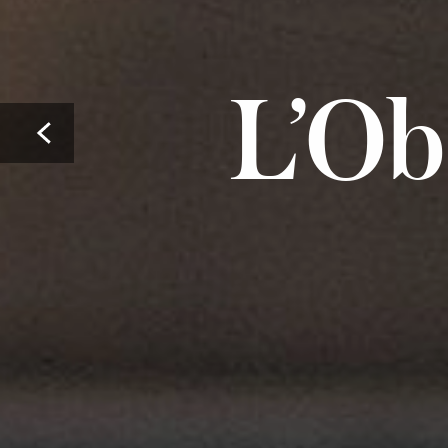
L’Ob
Prev