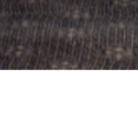
X
ASIE
INDE
HOTELS
MIZPAH 
coin de paradis dans