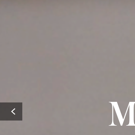
M
Prev