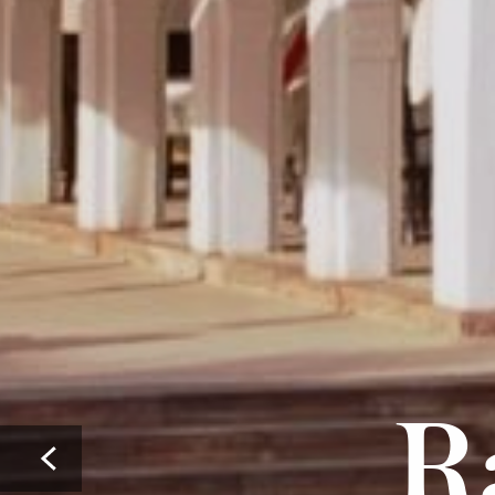
R
Prev