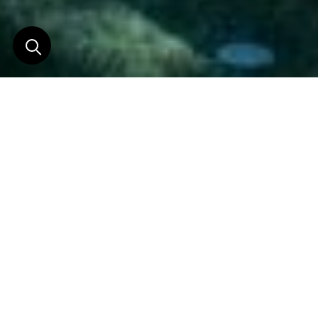
L'une des plus belles
Fincas de l'île
Une « Finca » de rêves…..
Cette splendide et discrète finca de 500 m² est située
à 5 minutes du village pittoresque de Deia, sur un
terrain arboré de 5000 m², avec ses propres oliviers