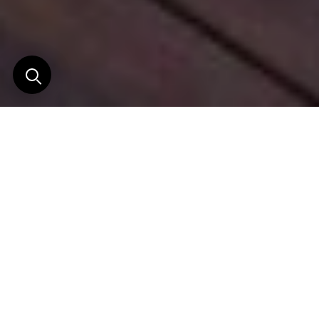
Rien de tel que se
réveiller à Chamilandu
En chinyanja, l’une des langues les plus répandues
en Zambie, « chamilandu » signifie le « siège de la
justice ». Sans doute s’agit-il de la justice des
prédateurs, car ce sont essentiellement eux qui
règnent autour de ce petit camp exclusif perdu au