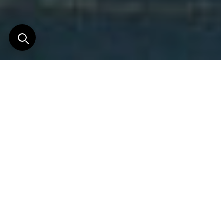
Allez là où les routes ne
vont pas !
Skorpios Cruises est une entreprise familiale et
pionnière de croisières au Chili avec plus de 40 ans
passés à offrir à ses clients l’expérience inoubliable
de la navigation le long des spectaculaires côtes de
la Patagonie chilienne.