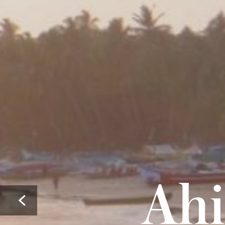
Ahi
Prev