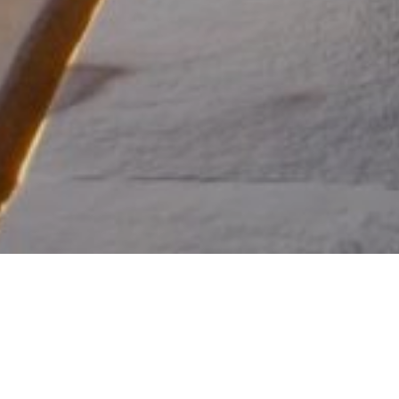
ASIE
INDE
HOTELS
AHILYA BY