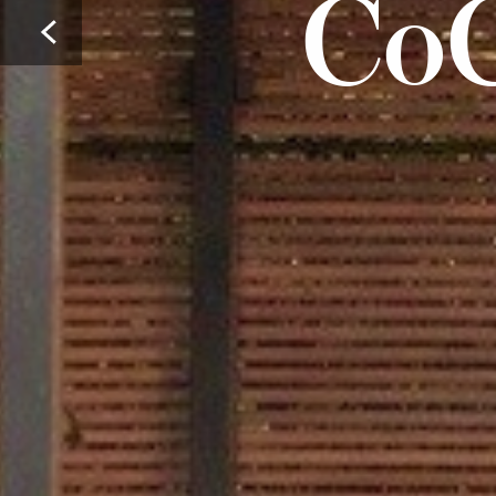
CoC
Prev