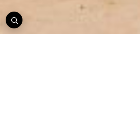
Le Rajmahal est l’un des plus anciens et des plus
prestigieux palais de la Jaipur. Il trône au cœur de
la « Ville Rose » comme une oasis, isolée de la citée
par autant de jardins verdoyants.
Construit à 1821 par le Maharaja H.H Sawai Jai Singh
II comme un palais privé ; une sorte de retraite conçue