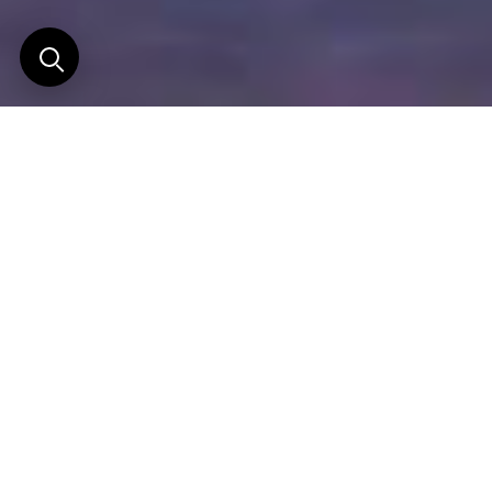
The Johri
Au cœur du tumulte fascinant de la vieille ville de
Jaipur, dissimulé derrière les façades animées du
Johari Bazaar, se cache une adresse rare, presque
secrète :
The Johri
. Une demeure du XIX siècle
restaurée avec une sensibilité remarquable,
devenue aujourd’hui l’un des refuges les plus
élégants de la Ville Rose.