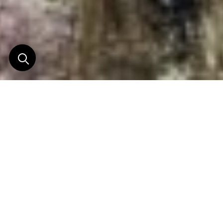
Inspiré par la Nature et la
Tradition
Pénétrez dans l’âme du Baltistan grâce à des
expériences qui mêlent les rythmes de la vie
villageoise, les murmures des traditions anciennes
et la grandeur des paysages himalayens.