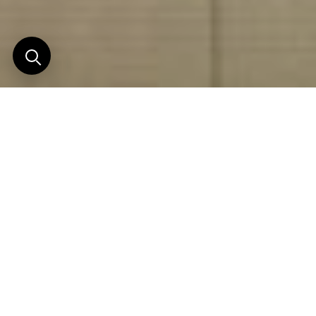
Un joyaux japonais
Après Tokyo en 2014, et le Parc National d’Ise
Shima en 2016, c’est à Kyoto qu’Aman a inauguré
sa dernière création japonaise en 2019 et ce, pour
le plus grand plaisir des initiés. Ces derniers
trouveront ici encore la philosophie du groupe : une
merveille architecturale nichée dans un lieu d’une
beauté indescriptible.