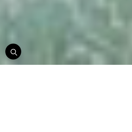
Se retirer du monde, et
retrouver l’essentiel
Un voyage sur mesure aux Maldives commence au
moment où l’on accepte de ralentir.