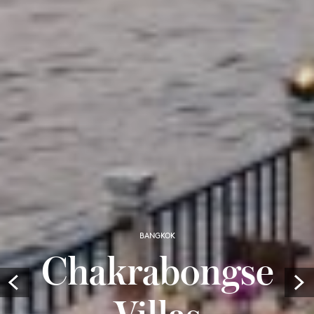
BANGKOK
Chakrabongse
Prev
Villas