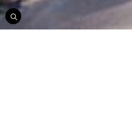
Cap Canaille, seconde
plus haute falaise
maritime d’Europe.
Le Domaine de Canaille emprunte son nouveau
nom à la majestueuse falaise qui le domine du haut
de ses 399 mètres.