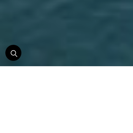
On n'arrive pas ici par
accident
C’est un endroit rare. Riche en forêt primaire, 7
plages isolées et une histoire sacrée d’importance