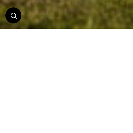
Où le luxe réside plus
dans l’immersion
culturelle locale que dans
l’apparat.
Avec seulement 45 chambres réparties sur huit
hectares de rizières et dans une jungle luxuriante,
le Phum Baitang, qui signifie « Village » en
Khmer, situé à quelques minutes en tuk-tuk des