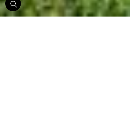
Premier resort Six Senses
européen
Un sens de l’histoire prononcé. Un décor de collines
couvertes de vignes. Le majestueux fleuve Douro.
Voici les composantes de votre séjour dans la plus
ancienne région viticole délimitée du monde. Ce
manoir du XIXe siècle magnifiquement rénové
prend place dans la collection Six Senses.