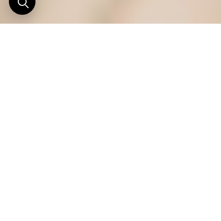
Terre des Seigneurs
Seule la vision des troupeaux de chèvres et
leurs petites gardiennes espiègles rompt la
monotonie de cette route du bout de l’Inde.
Aussi vaste que les deux tiers de la France, la province
du Rajasthan est surnommée la « terre des seigneurs
», en référence à ces guerriers rajputs bâtisseurs de
forts imprenables et de palais au faste démesuré. Mais